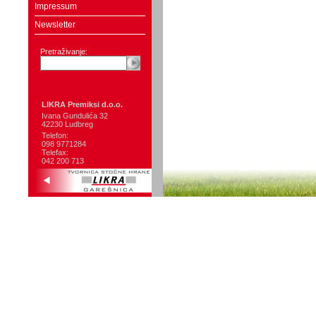
Impressum
Newsletter
Pretraživanje:
LIKRA Premiksi d.o.o.
Ivana Gundulića 32
42230 Ludbreg
Telefon:
098 9771284
Telefax:
042 200 713