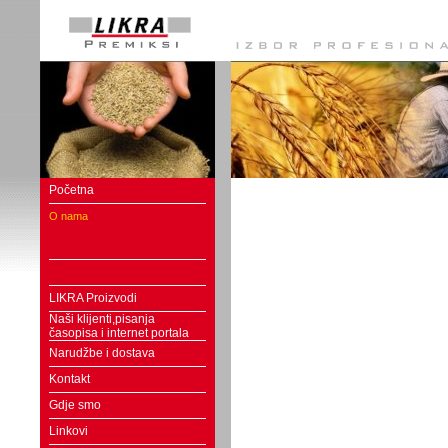
Početna
O nama
LIKRA Proizvodi
Naši klijenti,pisanja
časopisa i internet portala
Narudžbe i dostava
Kontakt
Gdje smo
Linkovi